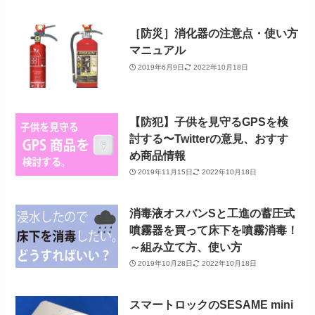
［防災］消化器の注意点・使い方
マニュアル
2019年6月9日
2022年10月18日
【防犯】子供を見守るGPSを検
討する〜Twitterの意見、おすす
め商品情報
2019年11月15日
2022年10月18日
消毒液オスバンSと工進の蓄圧式
噴霧器を買って床下を噴霧消毒！
～組み立て方、使い方
2019年10月28日
2022年10月18日
スマートロックのSESAME mini