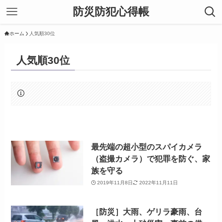
防災防犯心得帳
ホーム
人気順30位
人気順30位
最先端の超小型のスパイカメラ
（盗撮カメラ）で犯罪を防ぐ、家
族を守る
2019年11月8日
2022年11月11日
［防災］大雨、ゲリラ豪雨、台