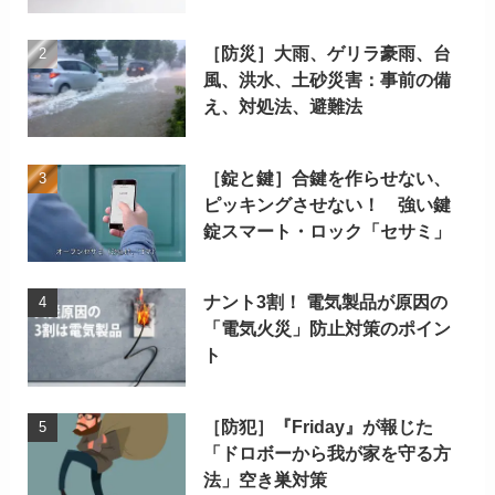
［防災］大雨、ゲリラ豪雨、台
風、洪水、土砂災害：事前の備
え、対処法、避難法
［錠と鍵］合鍵を作らせない、
ピッキングさせない！ 強い鍵
錠スマート・ロック「セサミ」
ナント3割！ 電気製品が原因の
「電気火災」防止対策のポイン
ト
［防犯］『Friday』が報じた
「ドロボーから我が家を守る方
法」空き巣対策