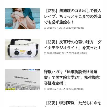
［防犯］無施錠のゴミ出しで侵入
レイプ。ちょっとそこまでの外出
でも必ず施錠を！
2019年8月8日
2022年10月18日
［防災］災害時の心強い味方「ダ
イナモラジオライト」を買った！
2019年10月16日
2022年10月18日
詐欺ハガキ「民事訴訟最終通達
書」で国学院大学2年、柳生顕志
容疑者逮捕！
2019年7月2日
2022年10月18日
［防災］特別警報「ただちに命を