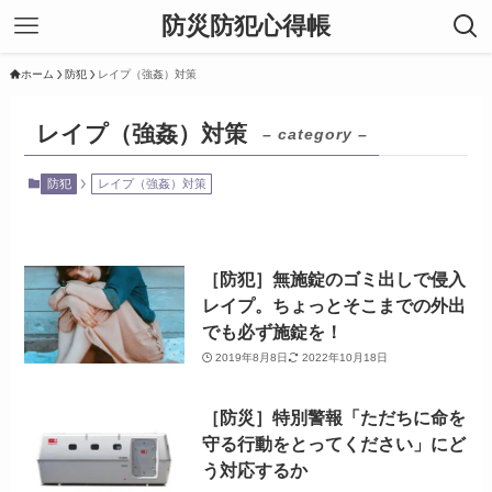
防災防犯心得帳
ホーム
防犯
レイプ（強姦）対策
レイプ（強姦）対策
– category –
防犯
レイプ（強姦）対策
［防犯］無施錠のゴミ出しで侵入
レイプ。ちょっとそこまでの外出
でも必ず施錠を！
2019年8月8日
2022年10月18日
［防災］特別警報「ただちに命を
守る行動をとってください」にど
う対応するか