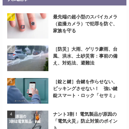
最先端の超小型のスパイカメラ
（盗撮カメラ）で犯罪を防ぐ、
家族を守る
［防災］大雨、ゲリラ豪雨、台
風、洪水、土砂災害：事前の備
え、対処法、避難法
［錠と鍵］合鍵を作らせない、
ピッキングさせない！ 強い鍵
錠スマート・ロック「セサミ」
ナント3割！ 電気製品が原因の
「電気火災」防止対策のポイン
ト