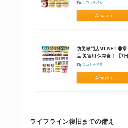
口コミを見る
Amazon
防災専門店MT-NET 非
品 災害用 保存食 〕【7
口コミを見る
Amazon
ライフライン復旧までの備え