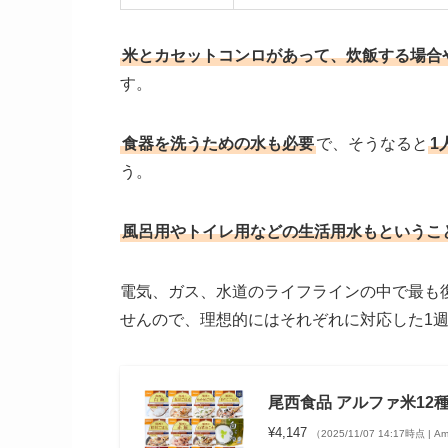
米とカセットコンロがあって、炊飯する場合
す。
食器を洗うための水も必要
で、そうなると
1
う。
風呂用やトイレ用などの生活用水もというこ
電気、ガス、水道のライフラインの中で最も
せんので、理想的にはそれぞれに対応した1
尾西食品 アルファ米12種
¥4,147
（2025/11/07 14:17時点 | 