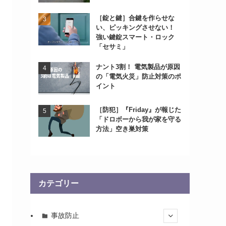
［錠と鍵］合鍵を作らせな
い、ピッキングさせない！
強い鍵錠スマート・ロック
「セサミ」
ナント3割！ 電気製品が原因
の「電気火災」防止対策のポ
イント
［防犯］『Friday』が報じた
「ドロボーから我が家を守る
方法」空き巣対策
カテゴリー
事故防止