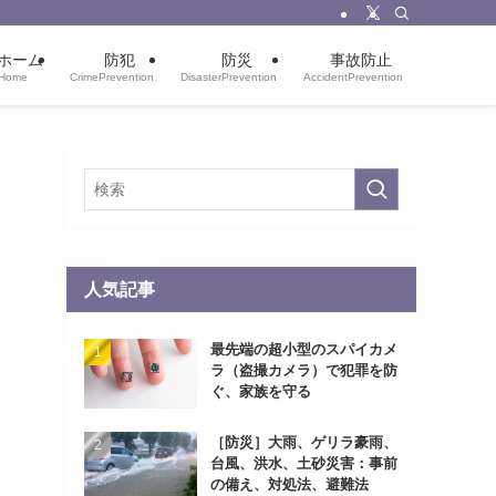
ホーム
防犯
防災
事故防止
Home
CrimePrevention
DisasterPrevention
AccidentPrevention
人気記事
最先端の超小型のスパイカメ
ラ（盗撮カメラ）で犯罪を防
ぐ、家族を守る
［防災］大雨、ゲリラ豪雨、
台風、洪水、土砂災害：事前
の備え、対処法、避難法