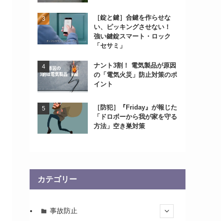
［錠と鍵］合鍵を作らせな
い、ピッキングさせない！
強い鍵錠スマート・ロック
「セサミ」
ナント3割！ 電気製品が原因
の「電気火災」防止対策のポ
イント
［防犯］『Friday』が報じた
「ドロボーから我が家を守る
方法」空き巣対策
カテゴリー
事故防止