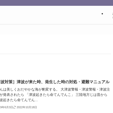
津波対策］津波が来た時、発生した時の対処・避難マニュアル
んは美しくおだやかな海が豹変する。 大津波警報・津波警報・津波注
が発表されたら 「津波起きたら命てんでんこ」 三陸地方じは昔から
波起きたら命てんでん...
19年6月3日
2022年10月18日