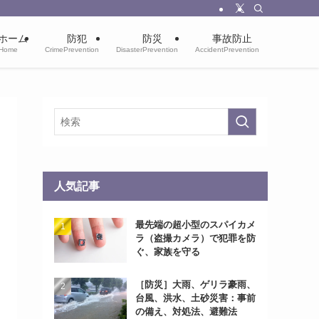
ホーム
防犯
防災
事故防止
Home
CrimePrevention
DisasterPrevention
AccidentPrevention
人気記事
最先端の超小型のスパイカメ
ラ（盗撮カメラ）で犯罪を防
ぐ、家族を守る
［防災］大雨、ゲリラ豪雨、
台風、洪水、土砂災害：事前
の備え、対処法、避難法