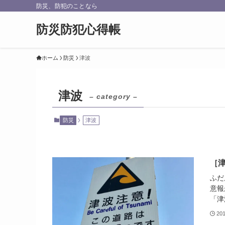
防災、防犯のことなら
防災防犯心得帳
ホーム
防災
津波
津波
– category –
防災
津波
［
ふだ
意報
「津
20