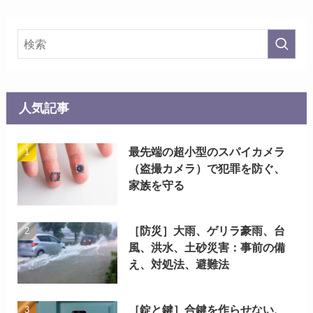
人気記事
最先端の超小型のスパイカメラ
（盗撮カメラ）で犯罪を防ぐ、
家族を守る
［防災］大雨、ゲリラ豪雨、台
風、洪水、土砂災害：事前の備
え、対処法、避難法
［錠と鍵］合鍵を作らせない、