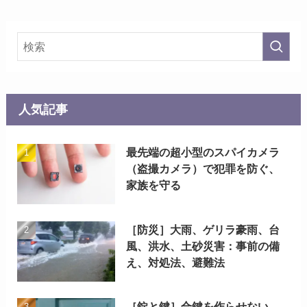
人気記事
最先端の超小型のスパイカメラ
（盗撮カメラ）で犯罪を防ぐ、
家族を守る
［防災］大雨、ゲリラ豪雨、台
風、洪水、土砂災害：事前の備
え、対処法、避難法
［錠と鍵］合鍵を作らせない、