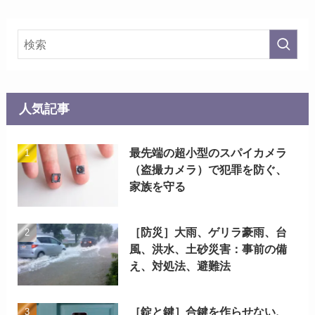
人気記事
最先端の超小型のスパイカメラ
（盗撮カメラ）で犯罪を防ぐ、
家族を守る
［防災］大雨、ゲリラ豪雨、台
風、洪水、土砂災害：事前の備
え、対処法、避難法
［錠と鍵］合鍵を作らせない、