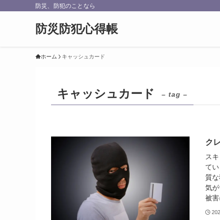
防災、防犯のことなら
防災防犯心得帳
ホーム
キャッシュカード
キャッシュカード
– tag –
ク
スキ
てい
質な
気が
被害
20