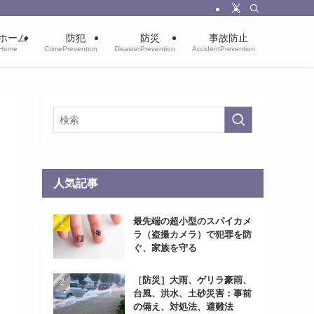
ホーム
防犯
防災
事故防止
Home
CrimePrevention
DisasterPrevention
AccidentPrevention
人気記事
最先端の超小型のスパイカメ
ラ（盗撮カメラ）で犯罪を防
ぐ、家族を守る
［防災］大雨、ゲリラ豪雨、
台風、洪水、土砂災害：事前
の備え、対処法、避難法