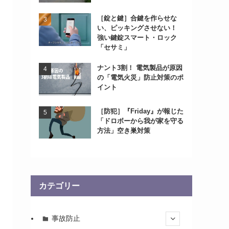
［錠と鍵］合鍵を作らせな
い、ピッキングさせない！
強い鍵錠スマート・ロック
「セサミ」
ナント3割！ 電気製品が原因
の「電気火災」防止対策のポ
イント
［防犯］『Friday』が報じた
「ドロボーから我が家を守る
方法」空き巣対策
カテゴリー
事故防止